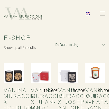
E-SHOP
Default sorting
Showing all 5 results
110.00
€
130.00
€
90.00
VANINA
VANINA
VANINA
VANINA
MURACCIOLE
MURACCIOLE
MURACCIOLE
MURAC
X
X JEAN-
X JOSEPH-
X NATA
FREDERIQUE
MARC
ANTOINE
BAGNI