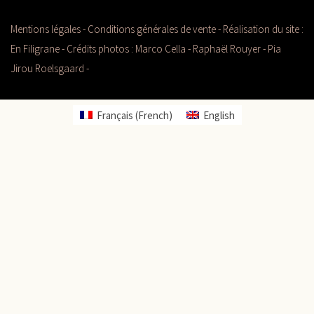
Mentions légales
-
Conditions générales de vente
- Réalisation du site :
En Filigrane
- Crédits photos :
Marco Cella
- Raphaël Rouyer - Pia
Jirou Roelsgaard -
Français
(
French
)
English